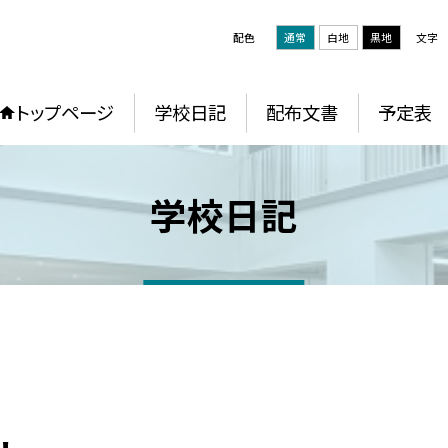
配色
通常
白地
黒地
文字
トップページ
学校日記
配布文書
予定表
学校日記