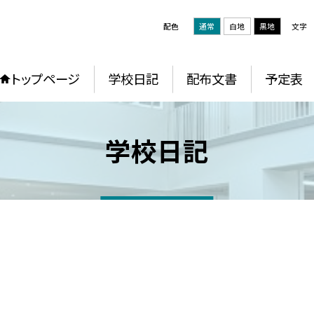
配色
通常
白地
黒地
文字
トップページ
学校日記
配布文書
予定表
学校日記