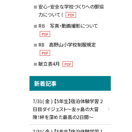
安心・安全な学校づくりへの御協
力について（
PDF
R８ 写真・動画撮影について
PDF
R8 高野山小学校制服規定
PDF
献立表4月
PDF
新着記事
7/31( 金 ) 【5年生】宿泊体験学習 2
日目ダイジェスト〜友ヶ島の大冒
険！絆を深めた最高の2日間〜
7/31( 金 ) 【5年生】宿泊体験学習 1