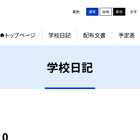
配色
通常
白地
黒地
文字
トップページ
学校日記
配布文書
予定表
学校日記
0