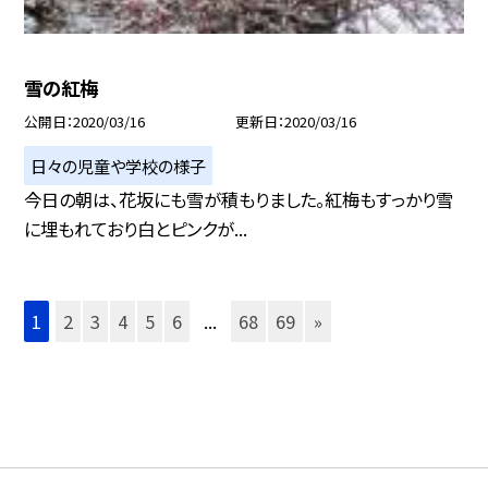
雪の紅梅
公開日
2020/03/16
更新日
2020/03/16
日々の児童や学校の様子
今日の朝は、花坂にも雪が積もりました。紅梅もすっかり雪
に埋もれており白とピンクが...
1
2
3
4
5
6
...
68
69
»