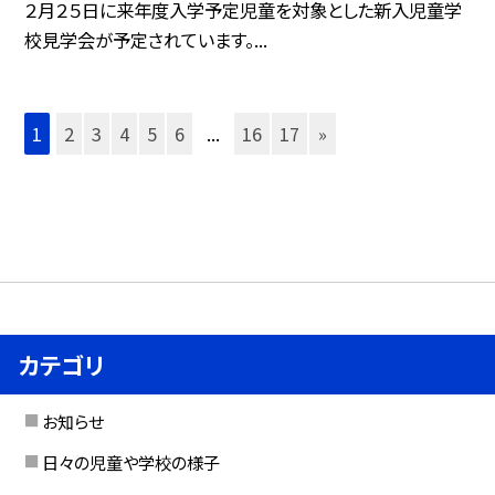
２月２５日に来年度入学予定児童を対象とした新入児童学
校見学会が予定されています。...
1
2
3
4
5
6
...
16
17
»
カテゴリ
お知らせ
日々の児童や学校の様子