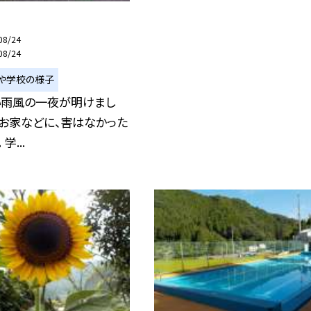
08/24
08/24
や学校の様子
い雨風の一夜が明けまし
お家などに、害はなかった
学...