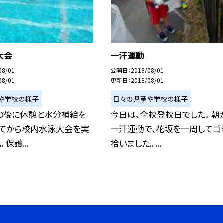
大会
一汗運動
08/01
公開日
2018/08/01
08/01
更新日
2018/08/01
や学校の様子
日々の児童や学校の様子
の後に休憩と水分補給を
今日は、全校登校日でした。 朝
してから校内水泳大会を実
一汗運動で、花坂を一周してゴ
 保護...
拾いました。 ...