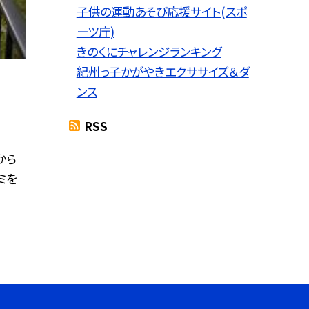
子供の運動あそび応援サイト(スポ
ーツ庁)
きのくにチャレンジランキング
紀州っ子かがやきエクササイズ＆ダ
ンス
RSS
から
ミを