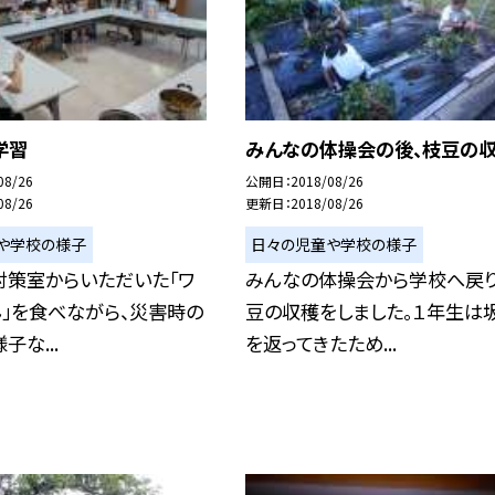
学習
みんなの体操会の後、枝豆の
08/26
公開日
2018/08/26
08/26
更新日
2018/08/26
や学校の様子
日々の児童や学校の様子
対策室からいただいた「ワ
みんなの体操会から学校へ戻り
」を食べながら、災害時の
豆の収穫をしました。１年生は
子な...
を返ってきたため...