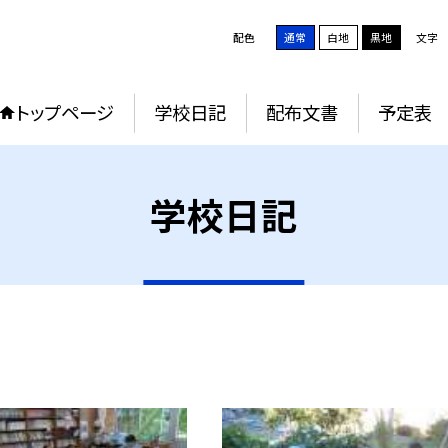
配色
通常
白地
黒地
文字
トップページ
学校日記
配布文書
予定表
学校日記