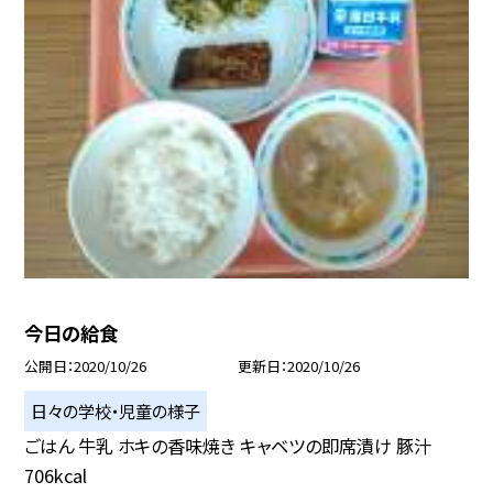
今日の給食
公開日
2020/10/26
更新日
2020/10/26
日々の学校・児童の様子
ごはん 牛乳 ホキの香味焼き キャベツの即席漬け 豚汁
706kcal