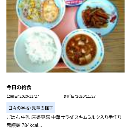
今日の給食
公開日
2020/11/27
更新日
2020/11/27
日々の学校・児童の様子
ごはん 牛乳 麻婆豆腐 中華サラダ スキムミルク入り手作り
鬼饅頭 784kcal...