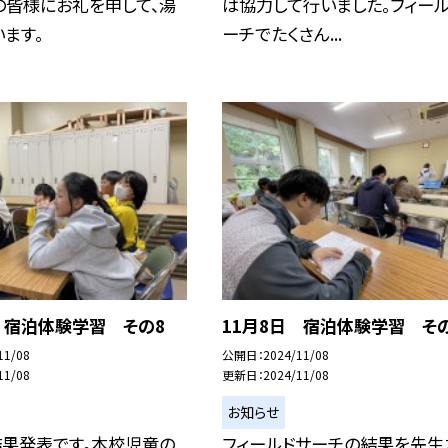
の皆様にお礼を申して、湯
は協力して行いました。フィー
ます。
ーチでたくさん...
 宿泊体験学習 その8
11月8日 宿泊体験学習 そ
11/08
公開日
2024/11/08
11/08
更新日
2024/11/08
お知らせ
結果発表です。本校児童の
フィールドサーチの結果を先生