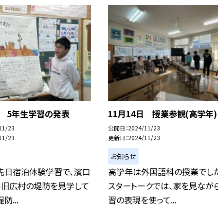
日 5年生学習の発表
11月14日 授業参観(高学年)
11/23
公開日
2024/11/23
11/23
更新日
2024/11/23
お知らせ
先日宿泊体験学習で、濱口
高学年は外国語科の授業でした
る旧広村の堤防を見学して
スタートークでは、家を見なが
防...
習の表現を使って...