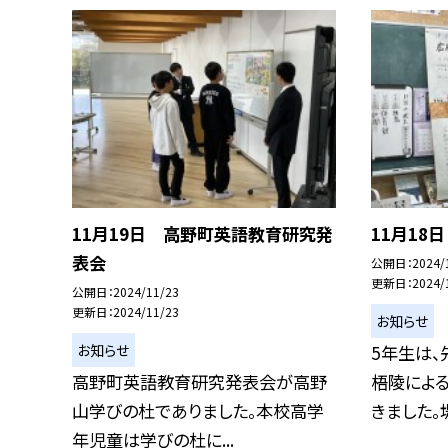
11月19日 高野町英語教育研究発
11月18
表会
公開日
2024/
更新日
2024/
公開日
2024/11/23
更新日
2024/11/23
お知らせ
お知らせ
5年生は、
高野町英語教育研究発表会が高野
梧陵によ
山学びの杜でありました。本校高学
きました。堤
年児童は学びの杜に...