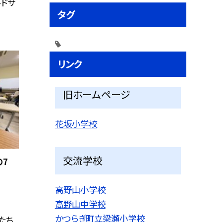
ルドサ
タグ
リンク
旧ホームページ
花坂小学校
交流学校
の7
高野山小学校
高野山中学校
かつらぎ町立梁瀬小学校
たち