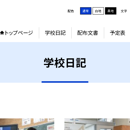
配色
通常
白地
黒地
文字
トップページ
学校日記
配布文書
予定表
学校日記