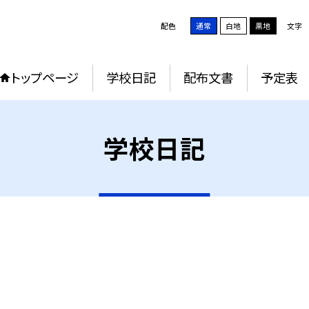
配色
通常
白地
黒地
文字
トップページ
学校日記
配布文書
予定表
学校日記