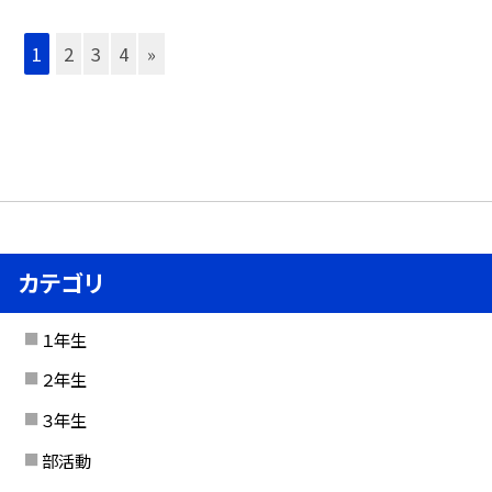
1
2
3
4
»
カテゴリ
１年生
２年生
３年生
部活動