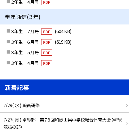
２年生 ４月号
PDF
学年通信(３年)
３年生 ７月号
(604 KB)
PDF
３年生 ６月号
(619 KB)
PDF
３年生 ５月号
PDF
３年生 ４月号
PDF
新着記事
7/29( 水 ) 職員研修
7/27( 月 ) 卓球部 第７８回和歌山県中学校総合体育大会（卓球
競技の部）