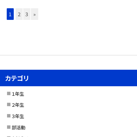
1
2
3
»
カテゴリ
１年生
２年生
３年生
部活動