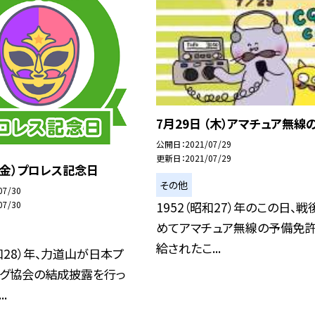
7月29日 （木）アマチュア無線
公開日
2021/07/29
更新日
2021/07/29
 （金）プロレス記念日
その他
07/30
1952（昭和27）年のこの日、戦
07/30
めてアマチュア無線の予備免
給されたこ...
昭和28）年、力道山が日本プ
ング協会の結成披露を行っ
.