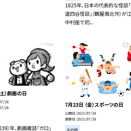
1825年、日本の代表的な怪談
道四谷怪談」（鶴屋南北作）が
中村座で初...
 （土）劇画の日
07/26
7月23日 （金）スポーツの日
07/26
公開日
2021/07/26
更新日
2021/07/26
和39）年、劇画雑誌「ガロ」
その他