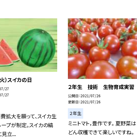
 （火）スイカの日
２年生 技術 生物育成実習
07/27
07/27
公開日
2021/07/26
更新日
2021/07/26
２年生
費拡大を願って、スイカ生
ミニトマト，豊作です。 夏野菜
ループが制定。スイカの縞
どん収穫できて楽しいですね。
見立...