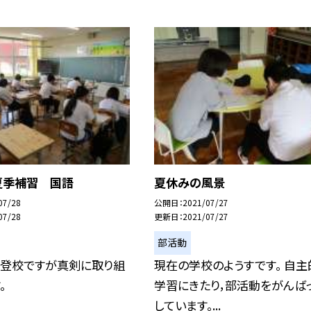
夏季補習 国語
夏休みの風景
07/28
公開日
2021/07/27
07/28
更新日
2021/07/27
部活動
の登校ですが真剣に取り組
現在の学校のようすです。 自主
。
学習にきたり，部活動をがんば
しています。...