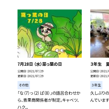
7月28日 （水）菜っ葉の日
３年生 
公開日
2021/07/29
公開日
2021/
更新日
2021/07/29
更新日
2021/
その他
３年生
「な（7）っ（2）ぱ（8）」の語呂合わせか
久しぶり
ら、青果商関係者が制定。キャベツ、
んでいます
ハク...