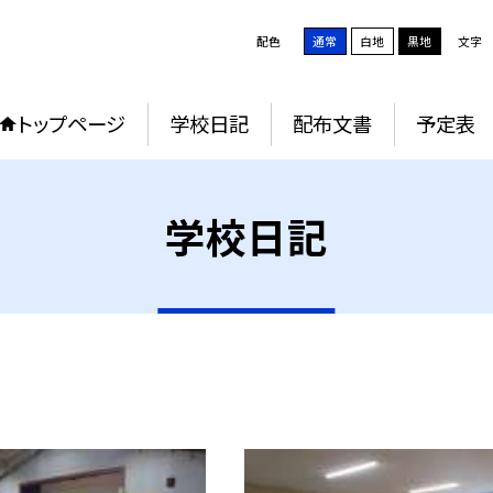
配色
通常
白地
黒地
文字
トップページ
学校日記
配布文書
予定表
学校日記