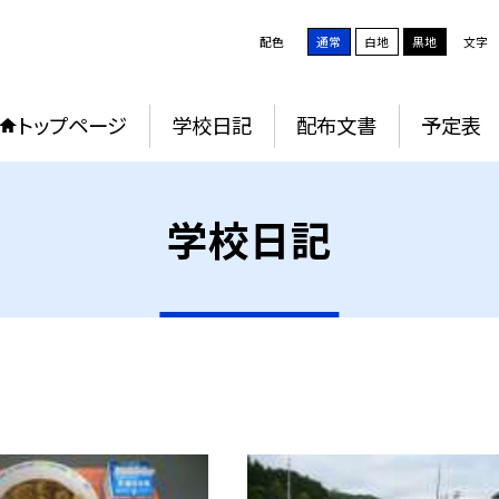
配色
通常
白地
黒地
文字
トップページ
学校日記
配布文書
予定表
学校日記