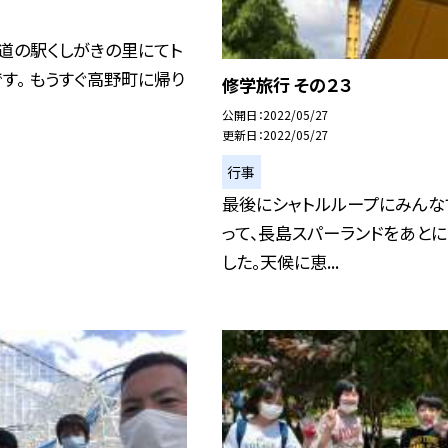
道の駅くしがきの里にてト
す。 もうすぐ高野町に帰り
修学旅行 その２３
公開日
2022/05/27
更新日
2022/05/27
行事
最後にシャトルループにみんな
って、長島スパーランドをあとに
した。天候に恵...