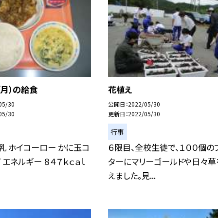
（月）の給食
花植え
05/30
公開日
2022/05/30
05/30
更新日
2022/05/30
行事
乳 ホイコーロー かに玉コ
６限目、全校生徒で、１００個の
 エネルギー ８４７ｋｃａｌ
ターにマリーゴールドや日々草
えました。見...