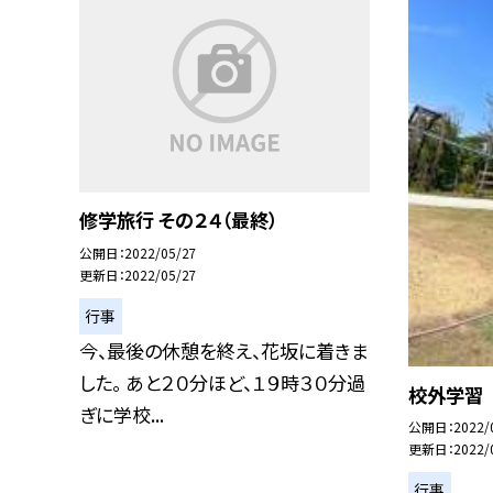
修学旅行 その２４（最終）
公開日
2022/05/27
更新日
2022/05/27
行事
今、最後の休憩を終え、花坂に着きま
した。 あと２０分ほど、１９時３０分過
校外学習
ぎに学校...
公開日
2022/
更新日
2022/
行事