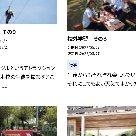
 その９
校外学習 その８
05/27
05/27
公開日
2022/05/27
更新日
2022/05/27
行事
グルというアトラクション
午後からもそれぞれ楽しんでい
然本校の生徒を撮影するこ
それにしてもよい天気でよかっ
...