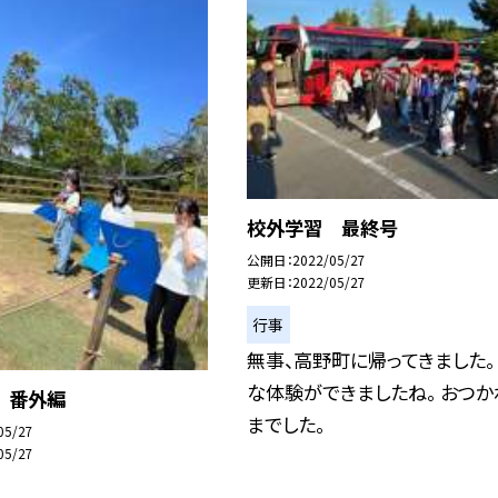
校外学習 最終号
公開日
2022/05/27
更新日
2022/05/27
行事
無事、高野町に帰ってきました。
な体験ができましたね。 おつか
 番外編
までした。
05/27
05/27