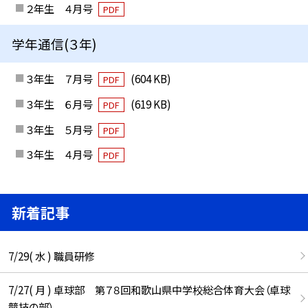
２年生 ４月号
PDF
学年通信(３年)
３年生 ７月号
(604 KB)
PDF
３年生 ６月号
(619 KB)
PDF
３年生 ５月号
PDF
３年生 ４月号
PDF
新着記事
7/29( 水 ) 職員研修
7/27( 月 ) 卓球部 第７８回和歌山県中学校総合体育大会（卓球
競技の部）