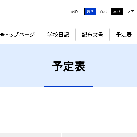
配色
通常
白地
黒地
文字
トップページ
学校日記
配布文書
予定表
予定表