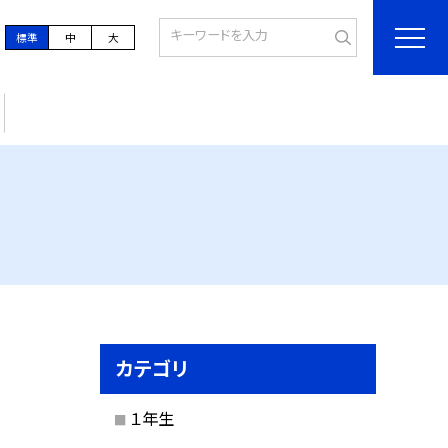
標準
中
大
カテゴリ
１年生