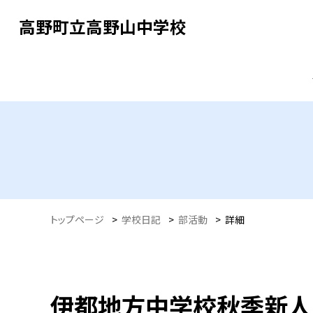
高野町立高野山中学校
トップページ
>
学校日記
>
部活動
>
詳細
伊都地方中学校秋季新人