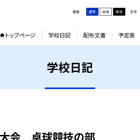
配色
通常
白地
黒地
文字
トップページ
学校日記
配布文書
予定表
学校日記
大会 卓球競技の部