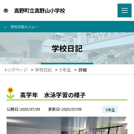
高野町立高野山小学校
学校日記メニュー
学校日記
トップページ
>
学校日記
>
５年生
>
詳細
高学年 水泳学習の様子
公開日
2025/07/09
更新日
2025/07/09
５年生