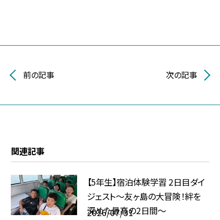
前の記事
次の記事
関連記事
【5年生】宿泊体験学習 2日目ダイ
ジェスト〜友ヶ島の大冒険！絆を
深めた最高の2日間〜
2026/07/31